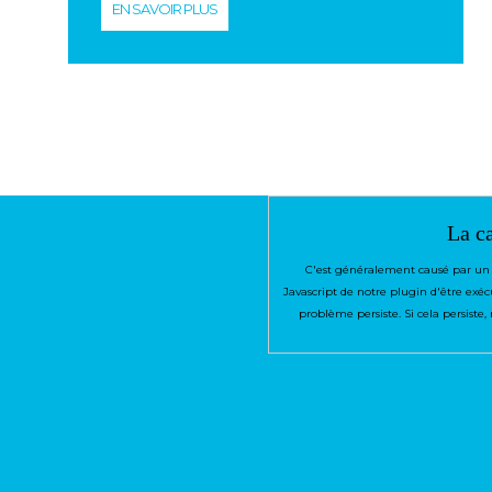
EN SAVOIR PLUS
La ca
C'est généralement causé par un 
Javascript de notre plugin d'être exécu
problème persiste. Si cela persist