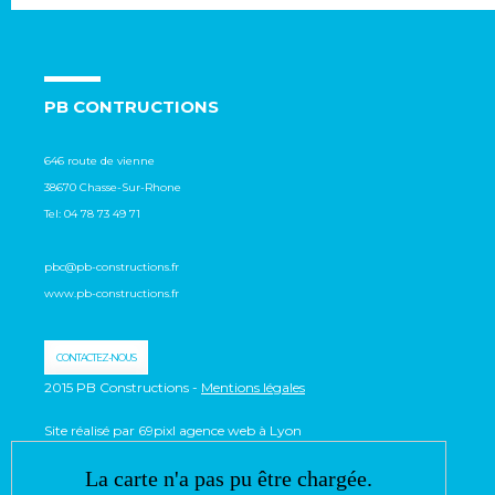
PB CONTRUCTIONS
646 route de vienne
38670 Chasse-Sur-Rhone
Tel:
04 78 73 49 71
pbc@pb-constructions.fr
www.pb-constructions.fr
CONTACTEZ-NOUS
2015 PB Constructions -
Mentions légales
Site réalisé par 69pixl agence web à Lyon
La carte n'a pas pu être chargée.