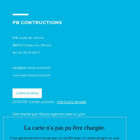
PB CONTRUCTIONS
646 route de vienne
38670 Chasse-Sur-Rhone
Tel:
04 78 73 49 71
pbc@pb-constructions.fr
www.pb-constructions.fr
CONTACTEZ-NOUS
2015 PB Constructions -
Mentions légales
Site réalisé par 69pixl agence web à Lyon
La carte n'a pas pu être chargée.
C'est généralement causé par un conflit avec un autre plugin ou une