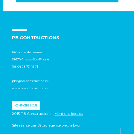
PB CONTRUCTIONS
646 route de vienne
38670 Chasse-Sur-Rhone
Tel:
04 78 73 49 71
pbc@pb-constructions.fr
www.pb-constructions.fr
CONTACTEZ-NOUS
2015 PB Constructions -
Mentions légales
Site réalisé par 69pixl agence web à Lyon